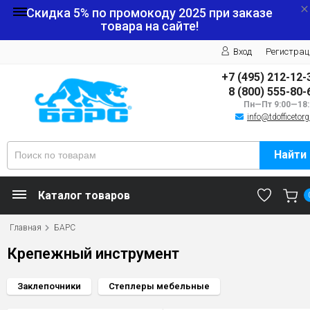
Скидка 5% по промокоду
2025
при заказе
товара на сайте!
Вход
Регистрац
+7 (495) 212-12-
8 (800) 555-80-
Пн—Пт 9:00—18:
info@tdofficetorg
Найти
Каталог товаров
Главная
БАРС
Крепежный инструмент
Заклепочники
Степлеры мебельные