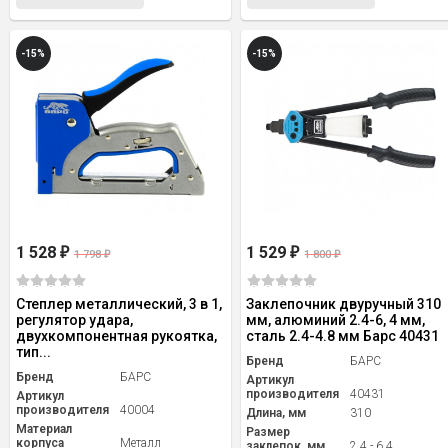
-15%
-15%
1 528
1 529
₽
₽
1 798
1 800
₽
₽
Степлер металлический, 3 в 1,
Заклепочник двуручный 310
регулятор удара,
мм, алюминий 2.4-6, 4 мм,
двухкомпонентная рукоятка,
сталь 2.4-4.8 мм Барс 40431
тип...
Бренд
БАРС
Бренд
БАРС
Артикул
производителя
40431
Артикул
производителя
40004
Длина, мм
310
Материал
Размер
корпуса
Металл
заклепок, мм
2,4 - 6,4