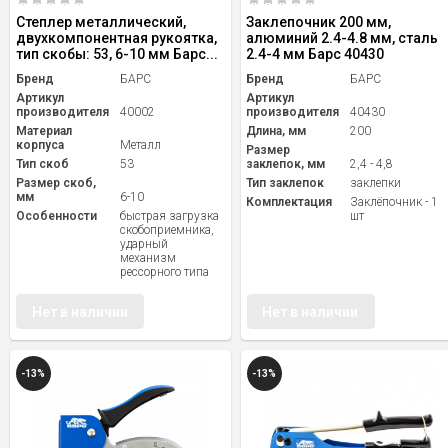
Степлер металлический,
Заклепочник 200 мм,
двухкомпонентная рукоятка,
алюминий 2.4-4.8 мм, сталь
тип скобы: 53, 6-10 мм Барс...
2.4-4 мм Барс 40430
Бренд
БАРС
Бренд
БАРС
Артикул
Артикул
производителя
40002
производителя
40430
Материал
Длина, мм
200
корпуса
Металл
Размер
Тип скоб
53
заклепок, мм
2,4 - 4,8
Размер скоб,
Тип заклепок
заклепки
мм
6-10
Комплектация
Заклёпочник - 1
Особенности
быстрая загрузка
шт
скобоприемника,
ударный
механизм
рессорного типа
Нет в наличии
Нет в наличии
-13%
-13%