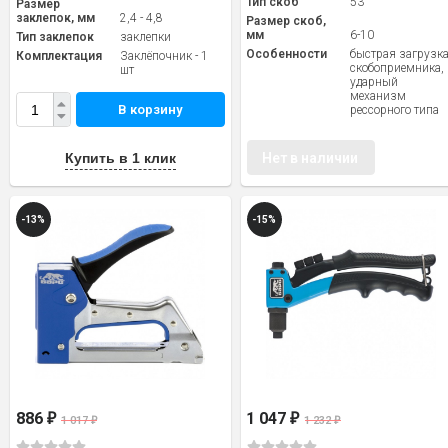
Тип скоб
53
Размер
заклепок, мм
2,4 - 4,8
Размер скоб,
мм
6-10
Тип заклепок
заклепки
Особенности
быстрая загрузк
Комплектация
Заклёпочник - 1
скобоприемника,
шт
ударный
механизм
В корзину
рессорного типа
Купить в 1 клик
Нет в наличии
-13%
-15%
886
1 047
₽
₽
1 017
1 232
₽
₽