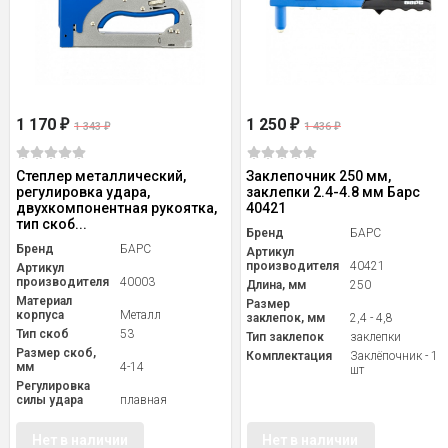
1 170
1 250
₽
₽
1 343
1 436
₽
₽
Степлер металлический,
Заклепочник 250 мм,
регулировка удара,
заклепки 2.4-4.8 мм Барс
двухкомпонентная рукоятка,
40421
тип скоб...
Бренд
БАРС
Бренд
БАРС
Артикул
производителя
40421
Артикул
производителя
40003
Длина, мм
250
Материал
Размер
корпуса
Металл
заклепок, мм
2,4 - 4,8
Тип скоб
53
Тип заклепок
заклепки
Размер скоб,
Комплектация
Заклёпочник - 1
мм
4-14
шт
Регулировка
силы удара
плавная
Нет в наличии
Нет в наличии