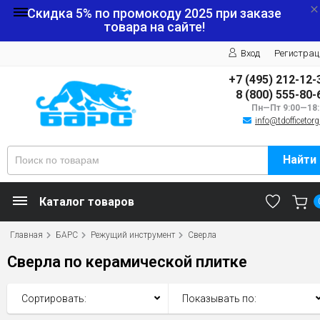
Скидка 5% по промокоду
2025
при заказе
товара на сайте!
Вход
Регистрац
+7 (495) 212-12-
8 (800) 555-80-
Пн—Пт 9:00—18:
info@tdofficetorg
Найти
Каталог товаров
Главная
БАРС
Режущий инструмент
Сверла
Сверла по керамической плитке
Сортировать:
Показывать по: