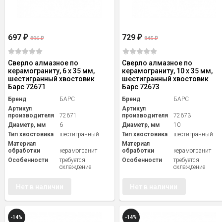
697
729
₽
₽
896
845
₽
₽
Сверло алмазное по
Сверло алмазное по
керамограниту, 6 х 35 мм,
керамограниту, 10 х 35 мм,
шестигранный хвостовик
шестигранный хвостовик
Барс 72671
Барс 72673
Бренд
БАРС
Бренд
БАРС
Артикул
Артикул
производителя
72671
производителя
72673
Диаметр, мм
6
Диаметр, мм
10
Тип хвостовика
шестигранный
Тип хвостовика
шестигранный
Материал
Материал
обработки
керамогранит
обработки
керамогранит
Особенности
требуется
Особенности
требуется
охлаждение
охлаждение
Нет в наличии
Нет в наличии
-14%
-14%