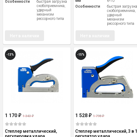
мм
6-10
Особенности
быстрая загрузка
скобоприемника,
Особенности
быстрая загрузк
ударный
скобоприемника,
механизм
ударный
рессорного типа
механизм
рессорного типа
Нет в наличии
Нет в наличии
-13%
-15%
1 170
1 528
₽
₽
1 343
1 798
₽
₽
Степлер металлический,
Степлер металлический, 3 в 1
регулировка удара,
регулятор удара,