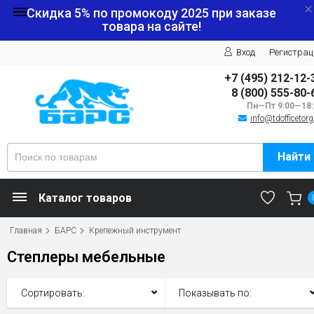
Скидка 5% по промокоду
2025
при заказе
товара на сайте!
Вход
Регистрац
+7 (495) 212-12-
8 (800) 555-80-
Пн—Пт 9:00—18:
info@tdofficetorg
Найти
Каталог товаров
Главная
БАРС
Крепежный инструмент
Степлеры мебельные
Сортировать:
Показывать по: