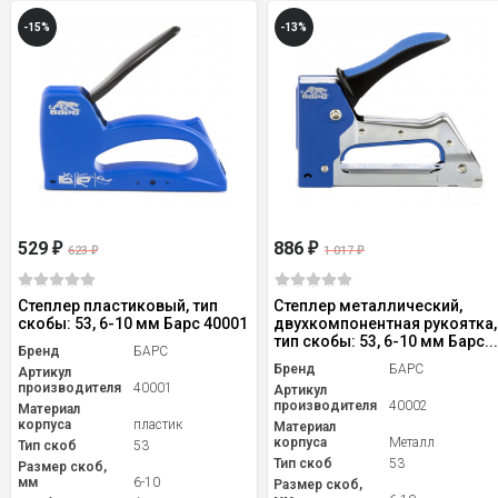
-15%
-13%
529
886
₽
₽
623
1 017
₽
₽
Степлер пластиковый, тип
Степлер металлический,
скобы: 53, 6-10 мм Барс 40001
двухкомпонентная рукоятка,
тип скобы: 53, 6-10 мм Барс..
Бренд
БАРС
Бренд
БАРС
Артикул
производителя
40001
Артикул
производителя
40002
Материал
корпуса
пластик
Материал
корпуса
Металл
Тип скоб
53
Тип скоб
53
Размер скоб,
мм
6-10
Размер скоб,