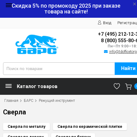
Скидка 5% по промокоду
2025
при заказе
товара на сайте!
Вход
Регистрац
+7 (495) 212-12-
8 (800) 555-80-
Пн—Пт 9:00—18:
info@tdofficetorg
Найти
Каталог товаров
Главная
БАРС
Режущий инструмент
Сверла
Сверла по металлу
Сверла по керамической плитке
Сверла по дереву
Сверла по бетону