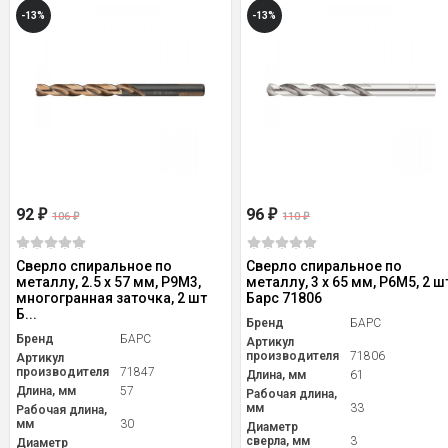
-13%
-13%
92
96
₽
₽
106
110
₽
₽
Сверло спиральное по
Сверло спиральное по
металлу, 2.5 x 57 мм, Р9М3,
металлу, 3 x 65 мм, Р6М5, 2 ш
многогранная заточка, 2 шт
Барс 71806
Б...
Бренд
БАРС
Бренд
БАРС
Артикул
производителя
71806
Артикул
производителя
71847
Длина, мм
61
Длина, мм
57
Рабочая длина,
мм
33
Рабочая длина,
мм
30
Диаметр
сверла, мм
3
Диаметр