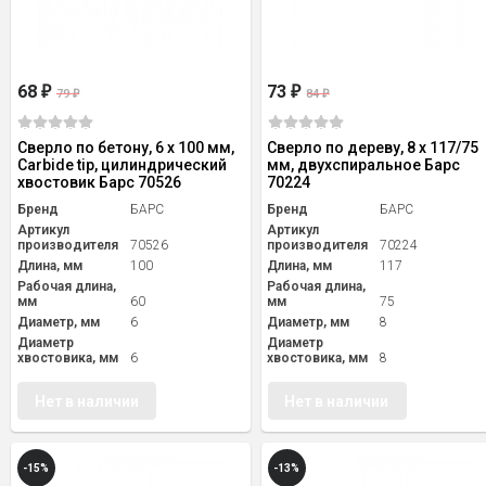
68
73
₽
₽
79
84
₽
₽
Сверло по бетону, 6 х 100 мм,
Сверло по дереву, 8 х 117/75
Carbide tip, цилиндрический
мм, двухспиральное Барс
хвостовик Барс 70526
70224
Бренд
БАРС
Бренд
БАРС
Артикул
Артикул
производителя
70526
производителя
70224
Длина, мм
100
Длина, мм
117
Рабочая длина,
Рабочая длина,
мм
60
мм
75
Диаметр, мм
6
Диаметр, мм
8
Диаметр
Диаметр
хвостовика, мм
6
хвостовика, мм
8
Нет в наличии
Нет в наличии
-15%
-13%