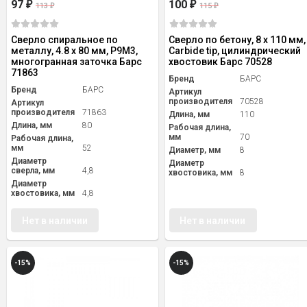
97
100
₽
₽
113
115
₽
₽
Сверло спиральное по
Сверло по бетону, 8 х 110 мм,
металлу, 4.8 x 80 мм, Р9М3,
Carbide tip, цилиндрический
многогранная заточка Барс
хвостовик Барс 70528
71863
Бренд
БАРС
Бренд
БАРС
Артикул
производителя
70528
Артикул
производителя
71863
Длина, мм
110
Длина, мм
80
Рабочая длина,
мм
70
Рабочая длина,
мм
52
Диаметр, мм
8
Диаметр
Диаметр
сверла, мм
4,8
хвостовика, мм
8
Диаметр
хвостовика, мм
4,8
Нет в наличии
Нет в наличии
-15%
-15%