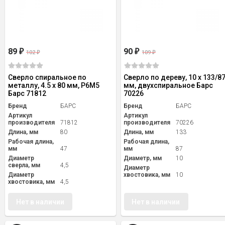
89
90
₽
₽
102
109
₽
₽
Сверло спиральное по
Сверло по дереву, 10 х 133/8
металлу, 4.5 x 80 мм, Р6М5
мм, двухспиральное Барс
Барс 71812
70226
Бренд
БАРС
Бренд
БАРС
Артикул
Артикул
производителя
71812
производителя
70226
Длина, мм
80
Длина, мм
133
Рабочая длина,
Рабочая длина,
мм
47
мм
87
Диаметр
Диаметр, мм
10
сверла, мм
4,5
Диаметр
Диаметр
хвостовика, мм
10
хвостовика, мм
4,5
Нет в наличии
Нет в наличии