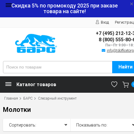
Скидка 5% по промокоду
2025
при заказе
товара на сайте!
Вход
Регистрац
+7 (495) 212-12-
8 (800) 555-80-
Пн—Пт 9:00—18:
info@tdofficetorg
Найти
Каталог товаров
Главная
БАРС
Слесарный инструмент
Молотки
Сортировать:
Показывать по: