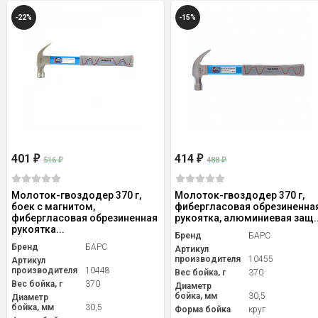
-22%
-15%
401
414
₽
₽
516
488
₽
₽
Молоток-гвоздодер 370 г,
Молоток-гвоздодер 370 г,
боек с магнитом,
фибергласовая обрезиненна
фибергласовая обрезиненная
рукоятка, алюминиевая защ..
рукоятка...
Бренд
БАРС
Бренд
БАРС
Артикул
производителя
10455
Артикул
производителя
10448
Вес бойка, г
370
Вес бойка, г
370
Диаметр
бойка, мм
30,5
Диаметр
бойка, мм
30,5
Форма бойка
круг