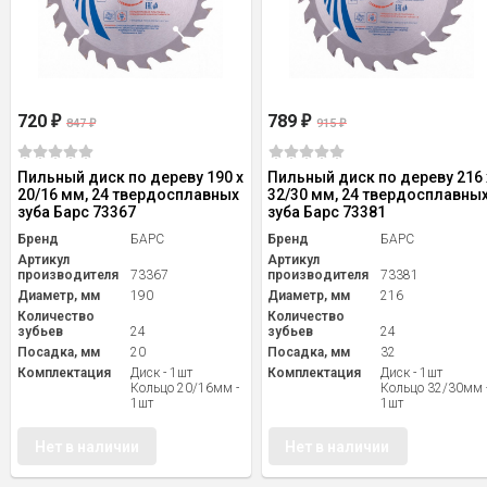
720
789
₽
₽
847
915
₽
₽
Пильный диск по дереву 190 x
Пильный диск по дереву 216 
20/16 мм, 24 твердосплавных
32/30 мм, 24 твердосплавны
зуба Барс 73367
зуба Барс 73381
Бренд
БАРС
Бренд
БАРС
Артикул
Артикул
производителя
73367
производителя
73381
Диаметр, мм
190
Диаметр, мм
216
Количество
Количество
зубьев
24
зубьев
24
Посадка, мм
20
Посадка, мм
32
Комплектация
Диск - 1шт
Комплектация
Диск - 1шт
Кольцо 20/16мм -
Кольцо 32/30мм 
1шт
1шт
Нет в наличии
Нет в наличии