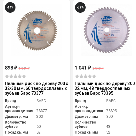
-14%
-59%
898
1 041
₽
₽
1 041
2 540
₽
₽
Пильный диск по дереву 200 x
Пильный диск по дереву 300 
32/30 мм, 60 твердосплавных
32 мм, 48 твердосплавных
зубъев Барс 73377
зубъев Барс 73395
Бренд
БАРС
Бренд
БАРС
Артикул
Артикул
производителя
73377
производителя
73395
Диаметр, мм
200
Диаметр, мм
300
Количество
Количество
зубьев
60
зубьев
48
Посадка, мм
32
Посадка, мм
32