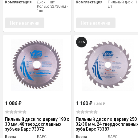
Комплектация
Диск - 1шт
Комплектация
Пильный диск - 1
Кольцо 32/30мм -
шт
1шт
Нет в наличии
Нет в наличии
-15%
1 086
1 160
₽
₽
1 366
₽
Пильный диск по дереву 190 x
Пильный диск по дереву 250 
30 мм, 48 твердосплавных
32/30 мм, 24 твердосплавны
зубъев Барс 73372
зуба Барс 73387
Бренд
БАРС
Бренд
БАРС