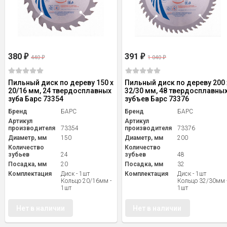
380
391
₽
₽
440
1 040
₽
₽
Пильный диск по дереву 150 x
Пильный диск по дереву 200 
20/16 мм, 24 твердосплавных
32/30 мм, 48 твердосплавны
зуба Барс 73354
зубъев Барс 73376
Бренд
БАРС
Бренд
БАРС
Артикул
Артикул
производителя
73354
производителя
73376
Диаметр, мм
150
Диаметр, мм
200
Количество
Количество
зубьев
24
зубьев
48
Посадка, мм
20
Посадка, мм
32
Комплектация
Диск - 1шт
Комплектация
Диск - 1шт
Кольцо 20/16мм -
Кольцо 32/30мм 
1шт
1шт
Нет в наличии
Нет в наличии