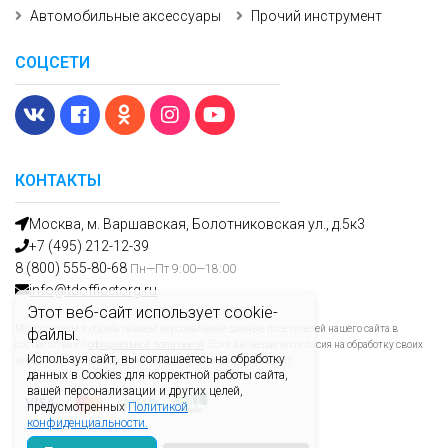
Автомобильные аксессуары
Прочий инструмент
СОЦСЕТИ
КОНТАКТЫ
Москва, м. Варшавская, Болотниковская ул., д.5к3
+7 (495) 212-12-39
8 (800) 555-80-68
Пн—Пт 9:00—18:00
info@tdofficetorg.ru
Этот веб-сайт использует cookie-
Мы получаем и обрабатываем персональные данные посетителей нашего сайта в
файлы.
соответствии с
официальной политикой
. Если вы не даете согласия на обработку своих
Используя сайт, вы соглашаетесь на обработку
персональных данных, вам необходимо покинуть наш сайт.
данных в Cookies для корректной работы сайта,
вашей персонализации и других целей,
предусмотренных
Политикой
конфиденциальности.