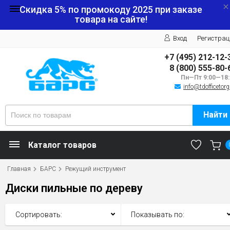
Скидка 5% по промокоду
2025
при заказе
товара на сайте!
Вход
Регистрац
+7 (495) 212-12-
8 (800) 555-80-
Пн—Пт 9:00—18:
info@tdofficetorg
Найти
Каталог товаров
Главная
БАРС
Режущий инструмент
Диски пильные по дереву
Сортировать:
Показывать по: