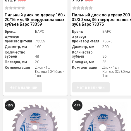
791
845
₽
₽
Пильный диск по дереву 160 x
Пильный диск по дереву 200 
20/16 мм, 48 твердосплавных
32/30 мм, 36 твердосплавны
зубъев Барс 73359
зуба Барс 73375
Бренд
БАРС
Бренд
БАРС
Артикул
Артикул
производителя
73359
производителя
73375
Диаметр, мм
160
Диаметр, мм
200
Количество
Количество
зубьев
48
зубьев
36
Посадка, мм
20
Посадка, мм
32
Комплектация
Диск - 1шт
Комплектация
Диск - 1шт
Кольцо 20/16мм -
Кольцо 32/30мм 
1шт
1шт
Нет в наличии
Нет в наличии
-15%
-14%