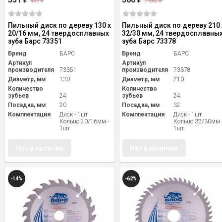
407
1 002
₽
₽
Пильный диск по дереву 130 x
Пильный диск по дереву 210 
20/16 мм, 24 твердосплавных
32/30 мм, 24 твердосплавны
зуба Барс 73351
зуба Барс 73378
Бренд
БАРС
Бренд
БАРС
Артикул
Артикул
производителя
73351
производителя
73378
Диаметр, мм
130
Диаметр, мм
210
Количество
Количество
зубьев
24
зубьев
24
Посадка, мм
20
Посадка, мм
32
Комплектация
Диск - 1шт
Комплектация
Диск - 1шт
Кольцо 20/16мм -
Кольцо 32/30мм 
1шт
1шт
Нет в наличии
Нет в наличии
-14%
-62%