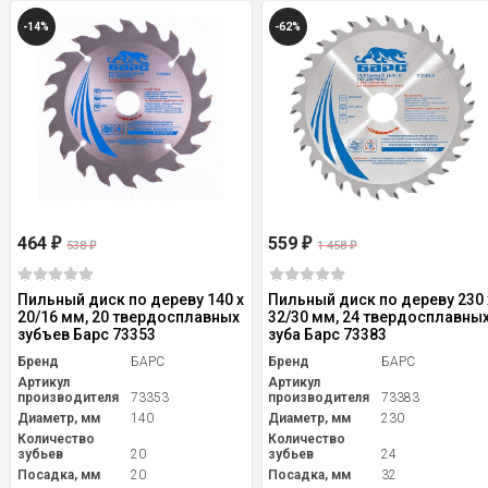
-14%
-62%
464
559
₽
₽
538
1 458
₽
₽
Пильный диск по дереву 140 x
Пильный диск по дереву 230 
20/16 мм, 20 твердосплавных
32/30 мм, 24 твердосплавны
зубъев Барс 73353
зуба Барс 73383
Бренд
БАРС
Бренд
БАРС
Артикул
Артикул
производителя
73353
производителя
73383
Диаметр, мм
140
Диаметр, мм
230
Количество
Количество
зубьев
20
зубьев
24
Посадка, мм
20
Посадка, мм
32