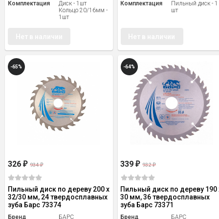
Комплектация
Диск - 1шт
Комплектация
Пильный диск - 1
Кольцо 20/16мм -
шт
1шт
Нет в наличии
Нет в наличии
-65%
-64%
326
339
₽
₽
934
932
₽
₽
Пильный диск по дереву 200 x
Пильный диск по дереву 190 
32/30 мм, 24 твердосплавных
30 мм, 36 твердосплавных
зуба Барс 73374
зуба Барс 73371
Бренд
БАРС
Бренд
БАРС