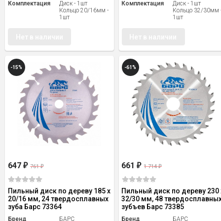
Комплектация
Диск - 1шт
Комплектация
Диск - 1шт
Кольцо 20/16мм -
Кольцо 32/30мм 
1шт
1шт
Нет в наличии
Нет в наличии
-15%
-61%
647
661
₽
₽
761
1 714
₽
₽
Пильный диск по дереву 185 x
Пильный диск по дереву 230 
20/16 мм, 24 твердосплавных
32/30 мм, 48 твердосплавны
зуба Барс 73364
зубъев Барс 73385
Бренд
БАРС
Бренд
БАРС