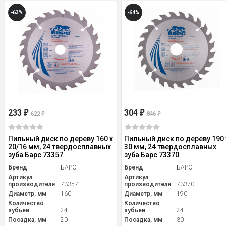
-63%
-64%
233
304
₽
₽
622
846
₽
₽
Пильный диск по дереву 160 x
Пильный диск по дереву 190 
20/16 мм, 24 твердосплавных
30 мм, 24 твердосплавных
зуба Барс 73357
зуба Барс 73370
Бренд
БАРС
Бренд
БАРС
Артикул
Артикул
производителя
73357
производителя
73370
Диаметр, мм
160
Диаметр, мм
190
Количество
Количество
зубьев
24
зубьев
24
Посадка, мм
20
Посадка, мм
30