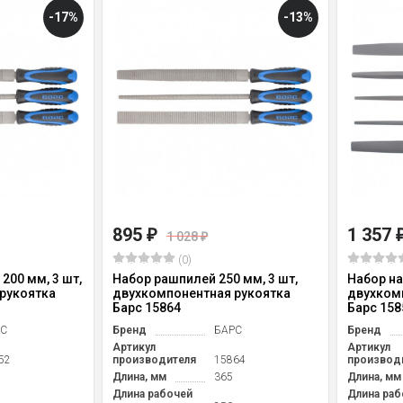
-17%
-13%
895
1 357
₽
1 028
₽
(0)
200 мм, 3 шт,
Набор рашпилей 250 мм, 3 шт,
Набор на
рукоятка
двухкомпонентная рукоятка
двухком
Барс 15864
Барс 158
РС
Бренд
БАРС
Бренд
Артикул
Артикул
52
производителя
15864
производ
Длина, мм
365
Длина, мм
Длина рабочей
Длина раб