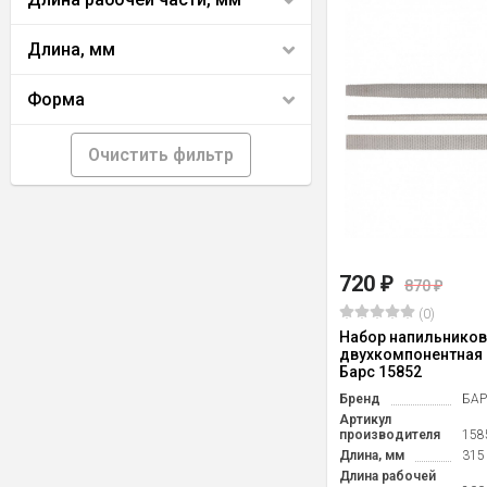
Длина, мм
Форма
Очистить фильтр
720
₽
870
₽
(0)
Набор напильников 
двухкомпонентная 
Барс 15852
Бренд
БА
Артикул
производителя
158
Длина, мм
315
Длина рабочей