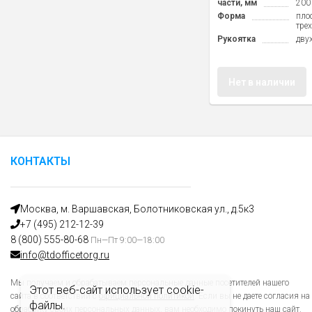
части, мм
200
Форма
пло
тре
Рукоятка
дву
Нет в наличии
КОНТАКТЫ
Москва, м. Варшавская, Болотниковская ул., д.5к3
+7 (495) 212-12-39
8 (800) 555-80-68
Пн—Пт 9:00—18:00
info@tdofficetorg.ru
Мы получаем и обрабатываем персональные данные посетителей нашего
Этот веб-сайт использует cookie-
сайта в соответствии с
официальной политикой
. Если вы не даете согласия на
файлы.
обработку своих персональных данных, вам необходимо покинуть наш сайт.