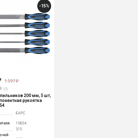
-15%
₽
1 597
₽
(0)
пильников 200 мм, 5 шт,
понентная рукоятка
54
БАРС
ителя
15854
315
очей