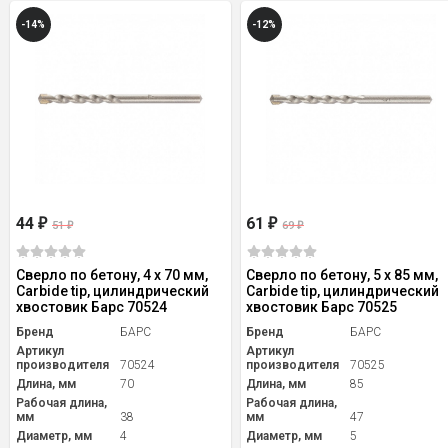
-14%
-12%
44
61
₽
₽
51
69
₽
₽
Сверло по бетону, 4 х 70 мм,
Сверло по бетону, 5 х 85 мм,
Carbide tip, цилиндрический
Carbide tip, цилиндрический
хвостовик Барс 70524
хвостовик Барс 70525
Бренд
БАРС
Бренд
БАРС
Артикул
Артикул
производителя
70524
производителя
70525
Длина, мм
70
Длина, мм
85
Рабочая длина,
Рабочая длина,
мм
38
мм
47
Диаметр, мм
4
Диаметр, мм
5