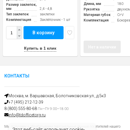
Длина, мм
180
Размер заклепок,
мм
2,4 - 4,8
Рукоятка
двухко
Тип заклепок
заклепки
Материал губок
Cr-V
Комплектация
Заклёпочник - 1 шт
Комплектация
Бокорез
В корзину
Нет в наличии
Купить в 1 клик
КОНТАКТЫ
Москва, м. Варшавская, Болотниковская ул., д.5к3
+7 (495) 212-12-39
8 (800) 555-80-68
Пн—Пт 9:00—18:00
info@tdofficetorg.ru
Мы получаем и обрабатываем персональные данные посетителей нашего
Этот веб-сайт использует cookie-