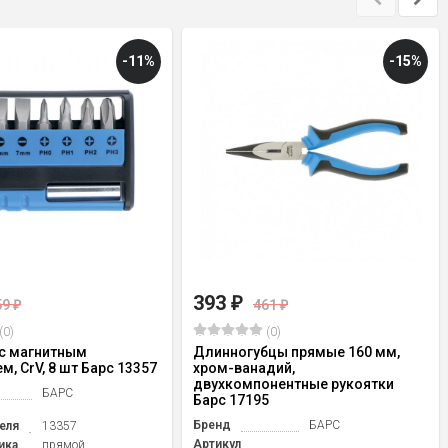
-11%
-15%
393
₽
59
461
₽
₽
(0)
(0)
 с магнитным
Длинногубцы прямые 160 мм,
, CrV, 8 шт Барс 13357
хром-ванадий,
двухкомпонентные рукоятки
БАРС
Барс 17195
Бренд
БАРС
еля
13357
Артикул
ика
прямой