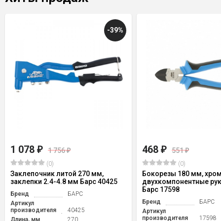
-39%
1 078
468
₽
₽
1 756
551
₽
₽
(0)
(0)
Заклепочник литой 270 мм,
Бокорезы 180 мм, хро
заклепки 2.4-4.8 мм Барс 40425
двухкомпонентные ру
Барс 17598
Бренд
БАРС
Бренд
БАРС
Артикул
производителя
40425
Артикул
производителя
17598
Длина, мм
270