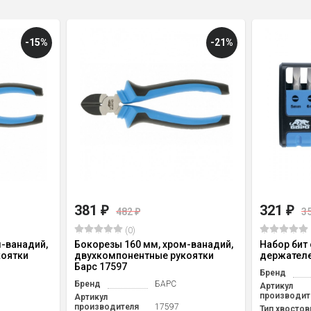
-15%
-21%
381
321
₽
₽
482
3
₽
(0)
м-ванадий,
Бокорезы 160 мм, хром-ванадий,
Набор бит
коятки
двухкомпонентные рукоятки
держателем
Барс 17597
Бренд
Бренд
БАРС
Артикул
производит
Артикул
производителя
17597
Тип хвостов