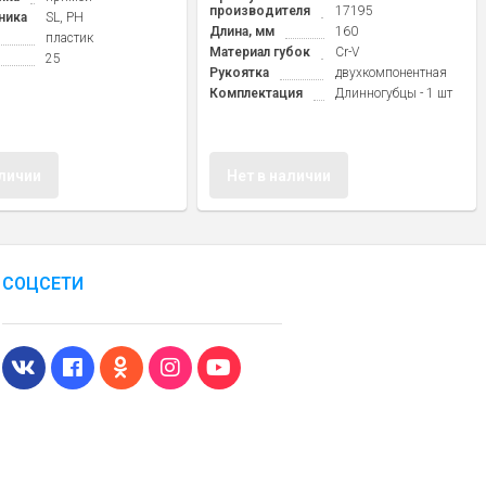
производителя
17195
ника
SL, PH
Длина, мм
160
пластик
Материал губок
Cr-V
25
Рукоятка
двухкомпонентная
Комплектация
Длинногубцы - 1 шт
аличии
Нет в наличии
СОЦСЕТИ