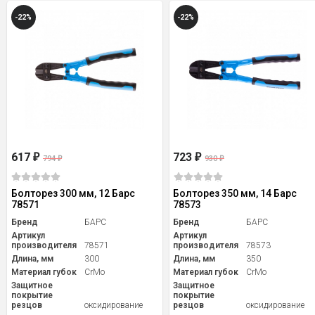
-22%
-22%
617
723
₽
₽
794
930
₽
₽
Болторез 300 мм, 12 Барс
Болторез 350 мм, 14 Барс
78571
78573
Бренд
БАРС
Бренд
БАРС
Артикул
Артикул
производителя
78571
производителя
78573
Длина, мм
300
Длина, мм
350
Материал губок
CrMo
Материал губок
CrMo
Защитное
Защитное
покрытие
покрытие
резцов
оксидирование
резцов
оксидирование