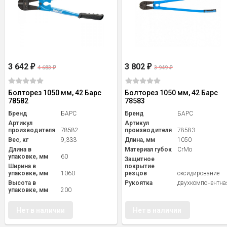
3 642
3 802
₽
₽
4 683
3 949
₽
₽
Болторез 1050 мм, 42 Барс
Болторез 1050 мм, 42 Барс
78582
78583
Бренд
БАРС
Бренд
БАРС
Артикул
Артикул
производителя
78582
производителя
78583
Вес, кг
9,333
Длина, мм
1050
Длина в
Материал губок
CrMo
упаковке, мм
60
Защитное
Ширина в
покрытие
упаковке, мм
1060
резцов
оксидирование
Высота в
Рукоятка
двухкомпонентна
упаковке, мм
200
Нет в наличии
Нет в наличии