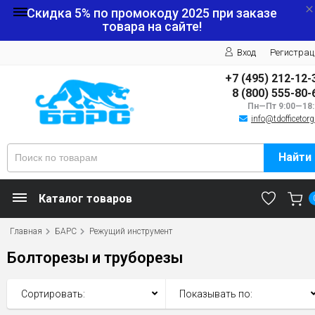
Скидка 5% по промокоду
2025
при заказе
товара на сайте!
Вход
Регистрац
+7 (495) 212-12-
8 (800) 555-80-
Пн—Пт 9:00—18:
info@tdofficetorg
Найти
Каталог товаров
Главная
БАРС
Режущий инструмент
Болторезы и труборезы
Сортировать:
Показывать по: