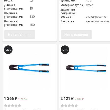
Вес, кг
0,9
Длина, мм
450
Длина в
Материал губок
CrMo
упаковке, мм
35
Защитное
Ширина в
покрытие
упаковке, мм
330
резцов
оксидирование
Высота в
Рукоятка
двухкомпонентна
упаковке, мм
150
Нет в наличии
Нет в наличии
-22%
-21%
1 366
2 121
₽
₽
1 757
2 689
₽
₽