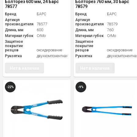
Болторез 600 мм, 24 Барс
Болторез 760 мм, 30 Барс
78577
78579
Бренд
БАРС
Бренд
БАРС
Артикул
Артикул
производителя
78577
производителя
78579
Длина, мм
600
Длина, мм
760
Материал губок
CrMo
Материал губок
CrMo
Защитное
Защитное
покрытие
покрытие
резцов
оксидирование
резцов
оксидирование
Рукоятка
двухкомпонентная
Рукоятка
двухкомпонентна
Нет в наличии
Нет в наличии
-22%
-9%