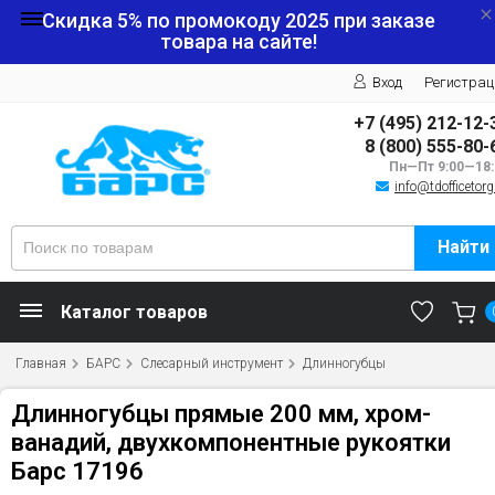
Скидка 5% по промокоду
2025
при заказе
товара на сайте!
Вход
Регистрац
+7 (495) 212-12-
8 (800) 555-80-
Пн—Пт 9:00—18:
info@tdofficetorg
Найти
Каталог товаров
Главная
БАРС
Слесарный инструмент
Длинногубцы
Длинногубцы прямые 200 мм, хром-
ванадий, двухкомпонентные рукоятки
Барс 17196