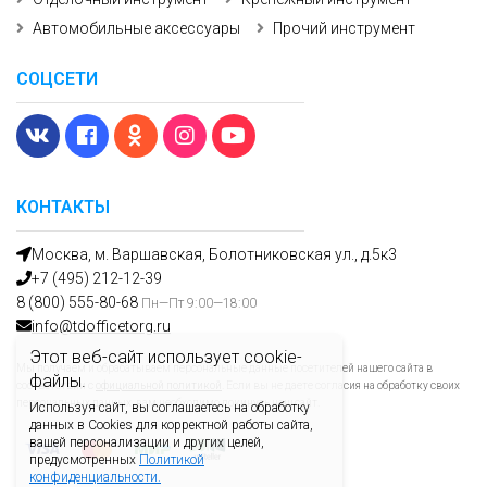
Автомобильные аксессуары
Прочий инструмент
СОЦСЕТИ
КОНТАКТЫ
Москва, м. Варшавская, Болотниковская ул., д.5к3
+7 (495) 212-12-39
8 (800) 555-80-68
Пн—Пт 9:00—18:00
info@tdofficetorg.ru
Этот веб-сайт использует cookie-
Мы получаем и обрабатываем персональные данные посетителей нашего сайта в
файлы.
соответствии с
официальной политикой
. Если вы не даете согласия на обработку своих
персональных данных, вам необходимо покинуть наш сайт.
Используя сайт, вы соглашаетесь на обработку
данных в Cookies для корректной работы сайта,
вашей персонализации и других целей,
предусмотренных
Политикой
конфиденциальности.