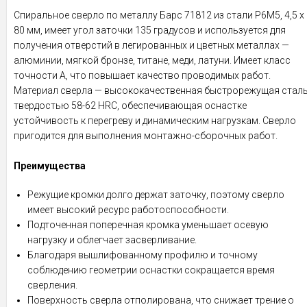
Спиральное сверло по металлу Барс 71812 из стали P6M5, 4,5 х
80 мм, имеет угол заточки 135 градусов и используется для
получения отверстий в легированных и цветных металлах —
алюминии, мягкой бронзе, титане, меди, латуни. Имеет класс
точности A, что повышает качество проводимых работ.
Материал сверла — высококачественная быстрорежущая стал
твердостью 58-62 HRC, обеспечивающая оснастке
устойчивость к перегреву и динамическим нагрузкам. Сверло
пригодится для выполнения монтажно-сборочных работ.
Преимущества
Режущие кромки долго держат заточку, поэтому сверло
имеет высокий ресурс работоспособности.
Подточенная поперечная кромка уменьшает осевую
нагрузку и облегчает засверливание.
Благодаря вышлифованному профилю и точному
соблюдению геометрии оснастки сокращается время
сверления.
Поверхность сверла отполирована, что снижает трение о