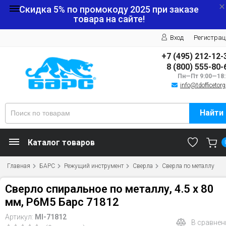
Скидка 5% по промокоду
2025
при заказе
товара на сайте!
Вход
Регистрац
+7 (495) 212-12-
8 (800) 555-80-
Пн—Пт 9:00—18:
info@tdofficetorg
Найти
Каталог товаров
Главная
БАРС
Режущий инструмент
Сверла
Сверла по металлу
Сверло спиральное по металлу, 4.5 x 80
мм, Р6М5 Барс 71812
Артикул:
MI-71812
В сравнен