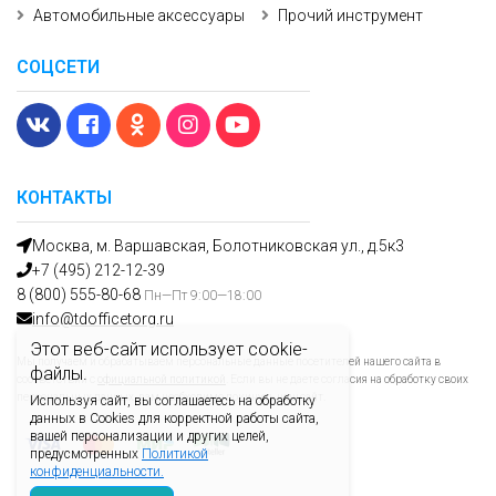
Автомобильные аксессуары
Прочий инструмент
СОЦСЕТИ
КОНТАКТЫ
Москва, м. Варшавская, Болотниковская ул., д.5к3
+7 (495) 212-12-39
8 (800) 555-80-68
Пн—Пт 9:00—18:00
info@tdofficetorg.ru
Этот веб-сайт использует cookie-
Мы получаем и обрабатываем персональные данные посетителей нашего сайта в
файлы.
соответствии с
официальной политикой
. Если вы не даете согласия на обработку своих
персональных данных, вам необходимо покинуть наш сайт.
Используя сайт, вы соглашаетесь на обработку
данных в Cookies для корректной работы сайта,
вашей персонализации и других целей,
предусмотренных
Политикой
конфиденциальности.