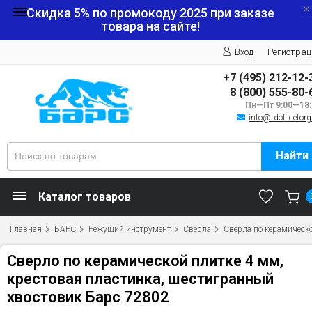
Скидка 5% по промокоду
2025
при заказе
товара на сайте!
Вход
Регистрац
+7 (495) 212-12-
8 (800) 555-80-
Пн—Пт 9:00—18:
info@tdofficetorg
Найти
Каталог товаров
Главная
БАРС
Режущий инструмент
Сверла
Сверла по керамическ
Сверло по керамической плитке 4 мм,
крестовая пластинка, шестигранный
хвостовик Барс 72802