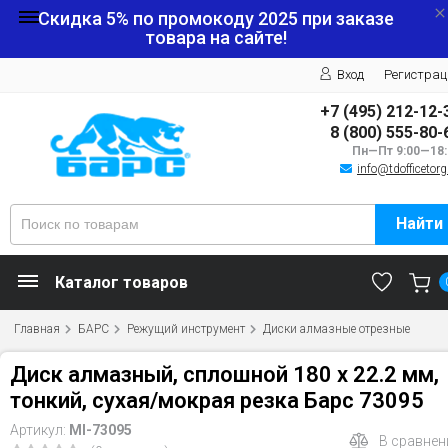
Скидка 5% по промокоду
2025
при заказе
товара на сайте!
Вход
Регистрац
+7 (495) 212-12-
8 (800) 555-80-
Пн—Пт 9:00—18:
info@tdofficetorg
Найти
Каталог товаров
Главная
БАРС
Режущий инструмент
Диски алмазные отрезные
Диск алмазный, сплошной 180 х 22.2 мм,
тонкий, сухая/мокрая резка Барс 73095
Артикул:
MI-73095
В сравнен