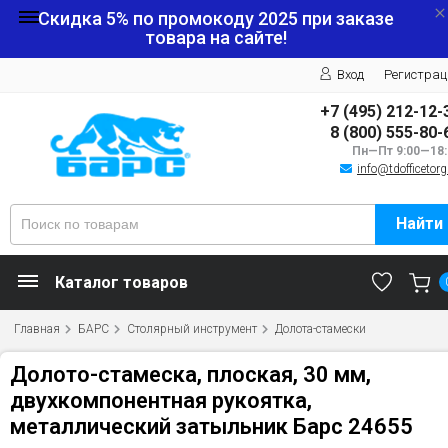
Скидка 5% по промокоду
2025
при заказе
товара на сайте!
Вход
Регистрац
+7 (495) 212-12-
8 (800) 555-80-
Пн—Пт 9:00—18:
info@tdofficetorg
Найти
Каталог товаров
Главная
БАРС
Столярный инструмент
Долота-стамески
Долото-стамеска, плоская, 30 мм,
двухкомпонентная рукоятка,
металлический затыльник Барс 24655