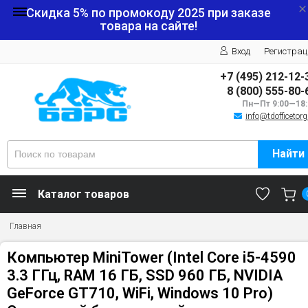
Скидка 5% по промокоду
2025
при заказе
товара на сайте!
Вход
Регистрац
+7 (495) 212-12-
8 (800) 555-80-
Пн—Пт 9:00—18:
info@tdofficetorg
Найти
Каталог товаров
Главная
Компьютер MiniTower (Intel Core i5-4590
3.3 ГГц, RAM 16 ГБ, SSD 960 ГБ, NVIDIA
GeForce GT710, WiFi, Windows 10 Pro)