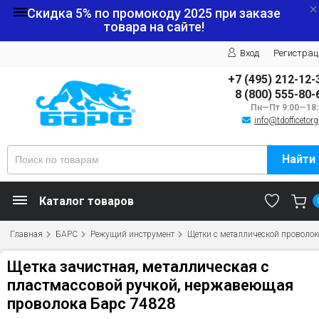
Скидка 5% по промокоду
2025
при заказе
товара на сайте!
Вход
Регистрац
+7 (495) 212-12-
8 (800) 555-80-
Пн—Пт 9:00—18:
info@tdofficetorg
Найти
Каталог товаров
Главная
БАРС
Режущий инструмент
Щетки с металлической проволок
Щетка зачистная, металлическая с
пластмассовой ручкой, нержавеющая
проволока Барс 74828