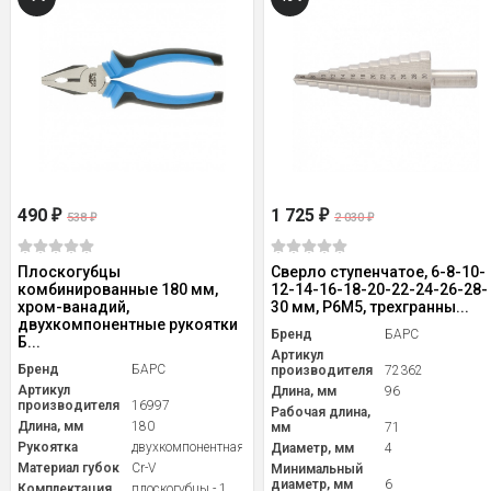
490
1 725
₽
₽
538
2 030
₽
₽
Плоскогубцы
Сверло ступенчатое, 6-8-10-
комбинированные 180 мм,
12-14-16-18-20-22-24-26-28-
хром-ванадий,
30 мм, Р6М5, трехгранны...
двухкомпонентные рукоятки
Бренд
БАРС
Б...
Артикул
Бренд
БАРС
производителя
72362
Артикул
Длина, мм
96
производителя
16997
Рабочая длина,
Длина, мм
180
мм
71
Рукоятка
двухкомпонентная
Диаметр, мм
4
Материал губок
Cr-V
Минимальный
диаметр, мм
6
Комплектация
плоскогубцы - 1