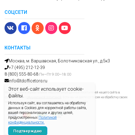
СОЦСЕТИ
КОНТАКТЫ
Москва, м. Варшавская, Болотниковская ул., д.5к3
+7 (495) 212-12-39
8 (800) 555-80-68
Пн—Пт 9:00—18:00
info@tdofficetorg.ru
Этот веб-сайт использует cookie-
Мы получаем и обрабатываем персональные данные посетителей нашего сайта в
файлы.
соответствии с
официальной политикой
. Если вы не даете согласия на обработку своих
персональных данных, вам необходимо покинуть наш сайт.
Используя сайт, вы соглашаетесь на обработку
данных в Cookies для корректной работы сайта,
вашей персонализации и других целей,
предусмотренных
Политикой
конфиденциальности.
Подтверждаю