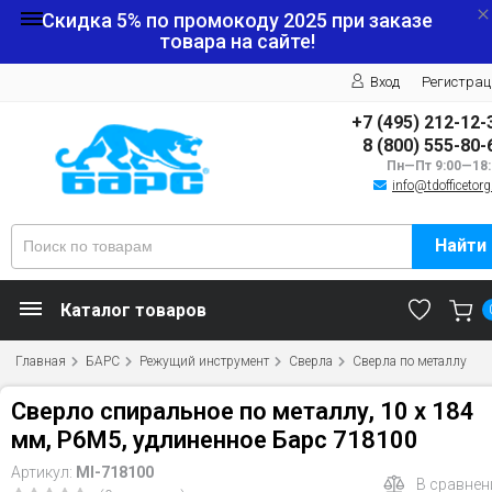
Скидка 5% по промокоду
2025
при заказе
товара на сайте!
Вход
Регистрац
+7 (495) 212-12-
8 (800) 555-80-
Пн—Пт 9:00—18:
info@tdofficetorg
Найти
Каталог товаров
Главная
БАРС
Режущий инструмент
Сверла
Сверла по металлу
Сверло спиральное по металлу, 10 х 184
мм, Р6М5, удлиненное Барс 718100
Артикул:
MI-718100
В сравнен