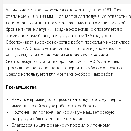
Удлиненное спиральное сверло по металлу Барс 718100 из
стали P6M5, 10 х 184 мм, — оснастка для получения отверстий в
легированных и цветных металлах — меди, алюминии, мягкой
бронзе, титане, латуни. Насадка эффективно справляется с
этими задачами благодаря углу заточки 135 градусов.
Обеспечивает высокое качество работ, поскольку имеет класс
точности A. Сверло устойчиво к перегреву и динамическим
нагрузкам, т.к. изготовлено из высококачественной
быстрорежущей стали твердостью 62-64 HRC. Удлиненный
профиль оснастки позволяет сверлить глубокие отверстия.
Сверло используется для монтажно-сборочных работ.
Преимущества
Режущие кромки долго держат заточку, поэтому сверло
имеет высокий ресурс работоспособности.
Подточенная поперечная кромка уменьшает осевую
нагрузку и облегчает засверливание.
Благодаря вышлифованному профилю и точному