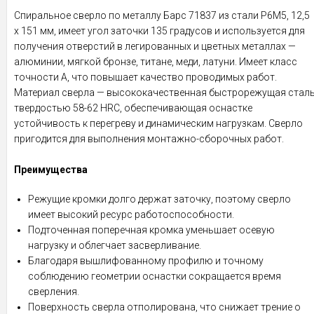
Спиральное сверло по металлу Барс 71837 из стали P6M5, 12,5
х 151 мм, имеет угол заточки 135 градусов и используется для
получения отверстий в легированных и цветных металлах —
алюминии, мягкой бронзе, титане, меди, латуни. Имеет класс
точности A, что повышает качество проводимых работ.
Материал сверла — высококачественная быстрорежущая стал
твердостью 58-62 HRC, обеспечивающая оснастке
устойчивость к перегреву и динамическим нагрузкам. Сверло
пригодится для выполнения монтажно-сборочных работ.
Преимущества
Режущие кромки долго держат заточку, поэтому сверло
имеет высокий ресурс работоспособности.
Подточенная поперечная кромка уменьшает осевую
нагрузку и облегчает засверливание.
Благодаря вышлифованному профилю и точному
соблюдению геометрии оснастки сокращается время
сверления.
Поверхность сверла отполирована, что снижает трение о