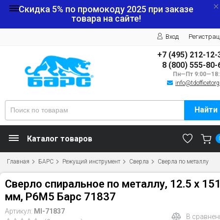
Скидка 5% по промокоду
2025
при заказе
товара на сайте!
Вход
Регистрац
+7 (495) 212-12-
8 (800) 555-80-
Пн—Пт 9:00—18:
info@tdofficetorg
Найти
Каталог товаров
Главная
БАРС
Режущий инструмент
Сверла
Сверла по металлу
Сверло спиральное по металлу, 12.5 x 15
мм, Р6М5 Барс 71837
Артикул:
MI-71837
В сравнен