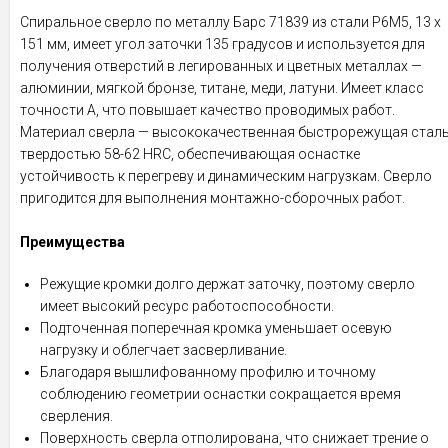
Спиральное сверло по металлу Барс 71839 из стали P6M5, 13 х
151 мм, имеет угол заточки 135 градусов и используется для
получения отверстий в легированных и цветных металлах —
алюминии, мягкой бронзе, титане, меди, латуни. Имеет класс
точности A, что повышает качество проводимых работ.
Материал сверла — высококачественная быстрорежущая стал
твердостью 58-62 HRC, обеспечивающая оснастке
устойчивость к перегреву и динамическим нагрузкам. Сверло
пригодится для выполнения монтажно-сборочных работ.
Преимущества
Режущие кромки долго держат заточку, поэтому сверло
имеет высокий ресурс работоспособности.
Подточенная поперечная кромка уменьшает осевую
нагрузку и облегчает засверливание.
Благодаря вышлифованному профилю и точному
соблюдению геометрии оснастки сокращается время
сверления.
Поверхность сверла отполирована, что снижает трение о