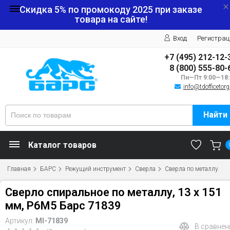
Скидка 5% по промокоду
2025
при заказе
товара на сайте!
Вход
Регистрац
+7 (495) 212-12-
8 (800) 555-80-
Пн—Пт 9:00—18:
info@tdofficetorg
Найти
Каталог товаров
Главная
БАРС
Режущий инструмент
Сверла
Сверла по металлу
Сверло спиральное по металлу, 13 x 151
мм, Р6М5 Барс 71839
Артикул:
MI-71839
В сравнен