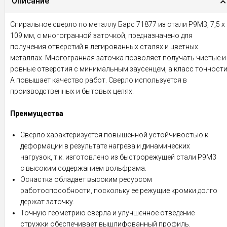
Описание
Спиральное сверло по металлу Барс 71877 из стали P9M3, 7,5 х
109 мм, с многогранной заточкой, предназначено для
получения отверстий в легированных сталях и цветных
металлах. Многогранная заточка позволяет получать чистые и
ровные отверстия с минимальным заусенцем, а класс точност
A повышает качество работ. Сверло используется в
производственных и бытовых целях.
Преимущества
Сверло характеризуется повышенной устойчивостью к
деформации в результате нагрева и динамических
нагрузок, т.к. изготовлено из быстрорежущей стали P9M3
с высоким содержанием вольфрама.
Оснастка обладает высоким ресурсом
работоспособности, поскольку ее режущие кромки долго
держат заточку.
Точную геометрию сверла и улучшенное отведение
стружки обеспечивает вышлифованный профиль.