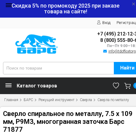
Скидка 5% по промокоду
2025
при заказе
товара на сайте!
Вход
Регистрац
+7 (495) 212-12-
8 (800) 555-80-
Пн—Пт 9:00—18:
info@tdofficetorg
Найти
Каталог товаров
Главная
БАРС
Режущий инструмент
Сверла
Сверла по металлу
Сверло спиральное по металлу, 7.5 x 109
мм, Р9М3, многогранная заточка Барс
71877