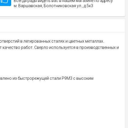
Всегда рады видеть вас в нашем магазине по адресу
м. Варшавская, Болотниковская ул., д.5к3
 отверстий в легированных сталях и цветных металлах.
 качество работ. Сверло используется в производственных и
товлено из быстрорежущей стали P9M3 с высоким