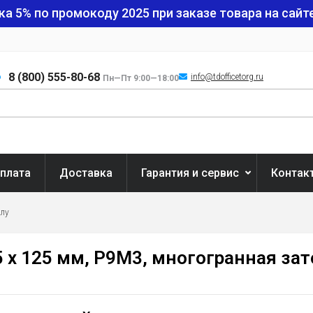
ка 5% по промокоду
2025
при заказе товара на сайте
8 (800) 555-80-68
info@tdofficetorg.ru
Пн—Пт 9:00—18:00
плата
Доставка
Гарантия и сервис
Контак
ллу
5 x 125 мм, Р9М3, многогранная зат