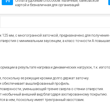
Оплата удобным способом: наличные, банковской
картой и безналичная для организаций
 х 125 мм, с многогранной заточкой, предназначено для получения
тверстия с минимальным заусенцем, а класс точности A повышает
рмации в результате нагрева и динамических нагрузок, т.к. изго
 поскольку ее режущие кромки долго держат заточку.
ки обеспечивает вышлифованный профиль.
поверхности, уменьшающей трение сверла о стенки отверстия.
ет необычный внешний вид благодаря азотированному покрытию.
ся в нем, поскольку имеет трехгранный хвостовик.