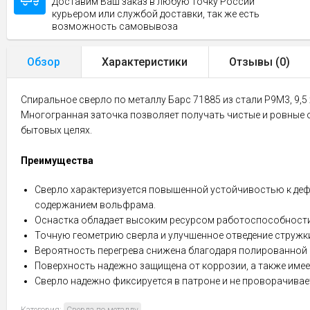
Доставим Ваш заказ в любую точку России
курьером или службой доставки, так же есть
возможность самовывоза
Обзор
Характеристики
Отзывы (
0
)
Спиральное сверло по металлу Барс 71885 из стали P9M3, 9,5
Многогранная заточка позволяет получать чистые и ровные о
бытовых целях.
Преимущества
Сверло характеризуется повышенной устойчивостью к дефо
содержанием вольфрама.
Оснастка обладает высоким ресурсом работоспособности,
Точную геометрию сверла и улучшенное отведение струж
Вероятность перегрева снижена благодаря полированной 
Поверхность надежно защищена от коррозии, а также име
Сверло надежно фиксируется в патроне и не проворачивает
Категория:
Сверла по металлу