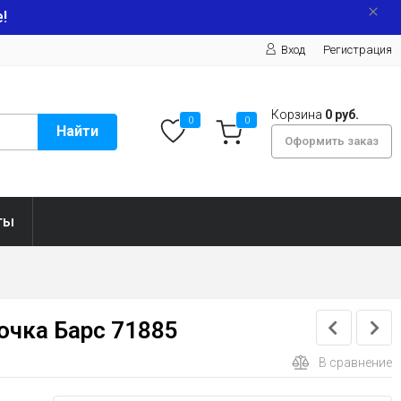
!
Вход
Регистрация
Корзина
0 руб.
0
0
Найти
Оформить заказ
ты
очка Барс 71885
В сравнение