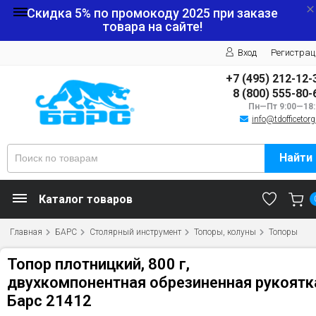
Скидка 5% по промокоду
2025
при заказе
товара на сайте!
Вход
Регистрац
+7 (495) 212-12-
8 (800) 555-80-
Пн—Пт 9:00—18:
info@tdofficetorg
Найти
Каталог товаров
Главная
БАРС
Столярный инструмент
Топоры, колуны
Топоры
Топор плотницкий, 800 г,
двухкомпонентная обрезиненная рукоятк
Барс 21412