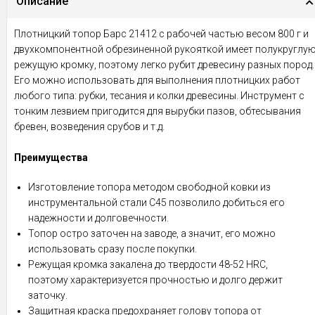
Описание
Плотницкий топор Барс 21412 с рабочей частью весом 800 г и
двухкомпонентной обрезиненной рукояткой имеет полукруглу
режущую кромку, поэтому легко рубит древесину разных пород.
Его можно использовать для выполнения плотницких работ
любого типа: рубки, тесания и колки древесины. Инструмент с
тонким лезвием пригодится для вырубки пазов, обтесывания
бревен, возведения срубов и т.д.
Преимущества
Изготовление топора методом свободной ковки из
инструментальной стали С45 позволило добиться его
надежности и долговечности.
Топор остро заточен на заводе, а значит, его можно
использовать сразу после покупки.
Режущая кромка закалена до твердости 48-52 HRC,
поэтому характеризуется прочностью и долго держит
заточку.
Защитная краска предохраняет голову топора от