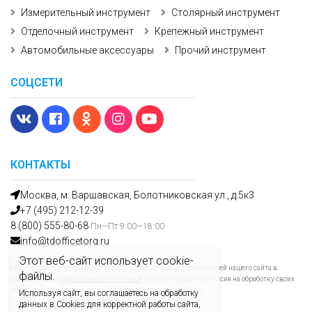
Измерительный инструмент
Столярный инструмент
Отделочный инструмент
Крепежный инструмент
Автомобильные аксессуары
Прочий инструмент
СОЦСЕТИ
КОНТАКТЫ
Москва, м. Варшавская, Болотниковская ул., д.5к3
+7 (495) 212-12-39
8 (800) 555-80-68
Пн—Пт 9:00—18:00
info@tdofficetorg.ru
Этот веб-сайт использует cookie-
Мы получаем и обрабатываем персональные данные посетителей нашего сайта в
файлы.
соответствии с
официальной политикой
. Если вы не даете согласия на обработку своих
персональных данных, вам необходимо покинуть наш сайт.
Используя сайт, вы соглашаетесь на обработку
данных в Cookies для корректной работы сайта,