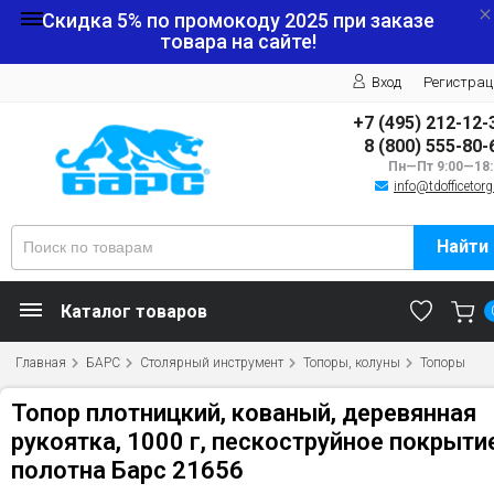
Скидка 5% по промокоду
2025
при заказе
товара на сайте!
Вход
Регистрац
+7 (495) 212-12-
8 (800) 555-80-
Пн—Пт 9:00—18:
info@tdofficetorg
Найти
Каталог товаров
Главная
БАРС
Столярный инструмент
Топоры, колуны
Топоры
Топор плотницкий, кованый, деревянная
рукоятка, 1000 г, пескоструйное покрыти
полотна Барс 21656